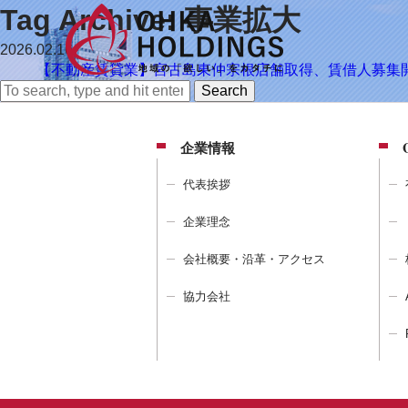
Tag Archive: 事業拡大
2026.02.16
【不動産賃貸業】宮古島東仲宗根店舗取得、賃借人募集
Search
企業情報
代表挨拶
企業理念
会社概要・沿革・アクセス
協力会社