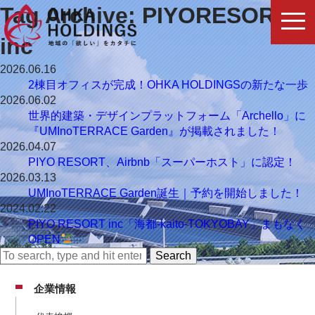
Tag Archive: PIYORESORT
inc
2026.06.16
2棟目オフィスが完成！OHKA HOLDINGSの新たな一歩
2026.06.02
世界的建築・デザインプラットフォーム「Archello」に
『UMInoTERRACE Garden』が掲載されました！
2026.04.07
PIYO RESORT、Airbnb「スーパーホスト」に認定！
2026.03.13
UMInoTERRACE Garden誕生｜予約を開始しました！
2024.02.22
PIYO RESORT inc「海都-kaito-TOKYOBAY」まもなく
OPEN
Search
企業情報